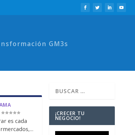
ansformación GM3s
NAMA
|
¡CRECER TU
NEGOCIO!
ar es cada
ermercados,...