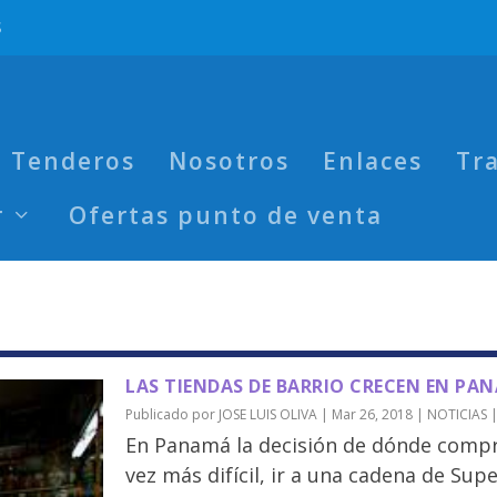
S
a Tenderos
Nosotros
Enlaces
Tr
r
Ofertas punto de venta
LAS TIENDAS DE BARRIO CRECEN EN PA
Publicado por
JOSE LUIS OLIVA
|
Mar 26, 2018
|
NOTICIAS
En Panamá la decisión de dónde compr
vez más difícil, ir a una cadena de Sup