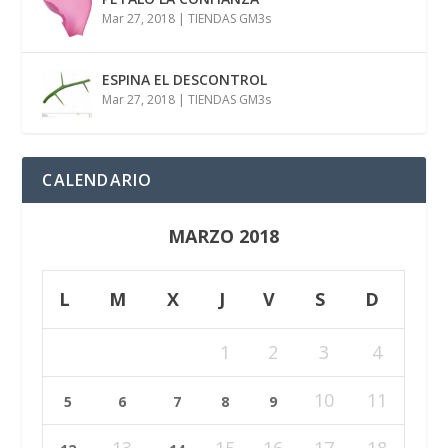
Mar 27, 2018
|
TIENDAS GM3s
ESPINA EL DESCONTROL
Mar 27, 2018
|
TIENDAS GM3s
CALENDARIO
MARZO 2018
L
M
X
J
V
S
D
1
2
3
4
10
11
5
6
7
8
9
13
15
16
17
18